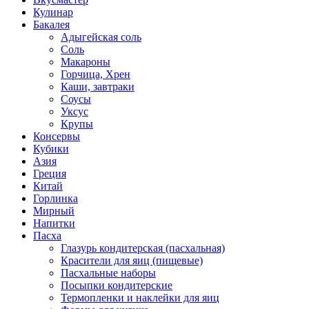
Кулинар
Бакалея
Адыгейская соль
Соль
Макароны
Горчица, Хрен
Каши, завтраки
Соусы
Уксус
Крупы
Консервы
Кубики
Азия
Греция
Китай
Горлинка
Мирный
Напитки
Пасха
Глазурь кондитерская (пасхальная)
Красители для яиц (пищевые)
Пасхальные наборы
Посыпки кондитерские
Термопленки и наклейки для яиц