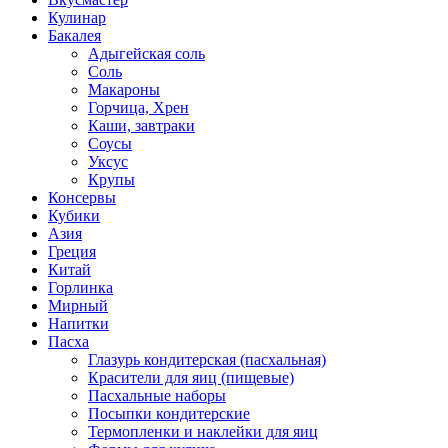
Кулинар
Бакалея
Адыгейская соль
Соль
Макароны
Горчица, Хрен
Каши, завтраки
Соусы
Уксус
Крупы
Консервы
Кубики
Азия
Греция
Китай
Горлинка
Мирный
Напитки
Пасха
Глазурь кондитерская (пасхальная)
Красители для яиц (пищевые)
Пасхальные наборы
Посыпки кондитерские
Термопленки и наклейки для яиц