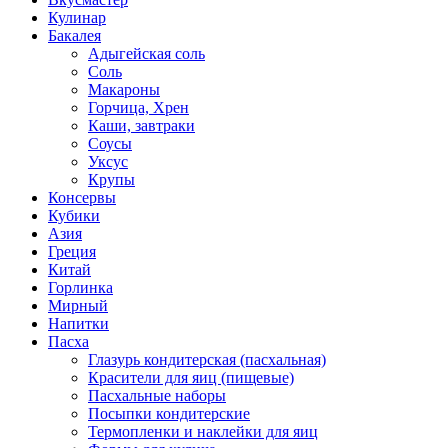
Кулинар
Бакалея
Адыгейская соль
Соль
Макароны
Горчица, Хрен
Каши, завтраки
Соусы
Уксус
Крупы
Консервы
Кубики
Азия
Греция
Китай
Горлинка
Мирный
Напитки
Пасха
Глазурь кондитерская (пасхальная)
Красители для яиц (пищевые)
Пасхальные наборы
Посыпки кондитерские
Термопленки и наклейки для яиц