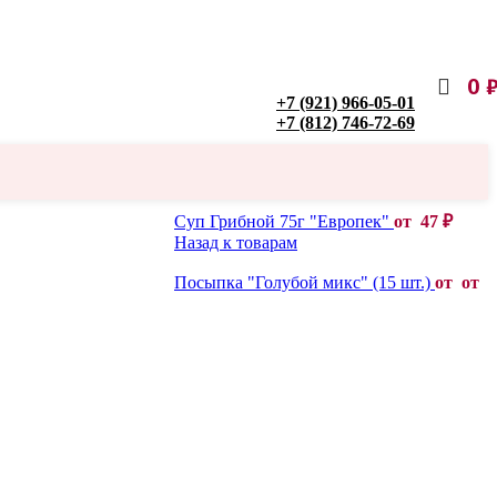
0
+7 (921) 966-05-01
+7 (812) 746-72-69
Суп Грибной 75г "Европек"
от
47
₽
Назад к товарам
Посыпка "Голубой микс" (15 шт.)
от от