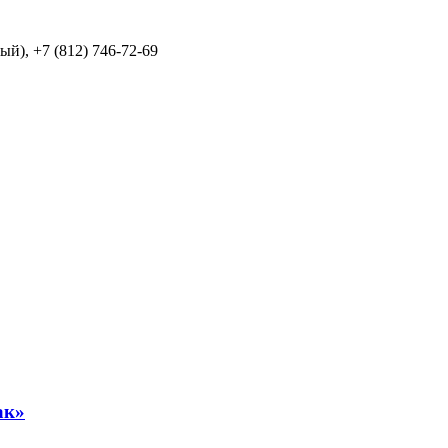
й), +7 (812) 746-72-69
ак»