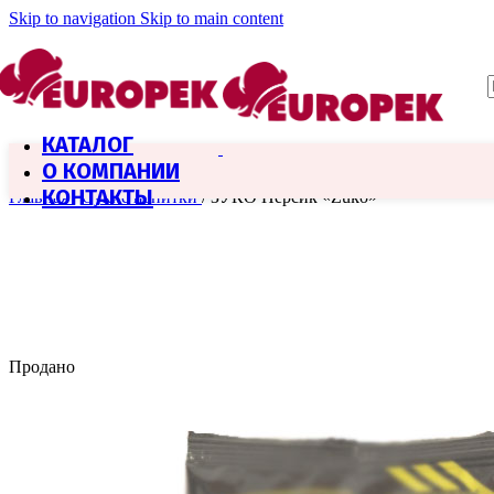
Skip to navigation
Skip to main content
КАТАЛОГ
О КОМПАНИИ
КОНТАКТЫ
Главная
/
Сухие напитки
/
ЗУКО Персик «Zuko»
Продано