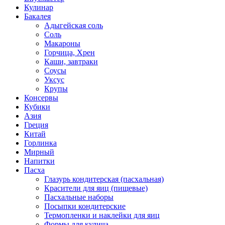
Кулинар
Бакалея
Адыгейская соль
Соль
Макароны
Горчица, Хрен
Каши, завтраки
Соусы
Уксус
Крупы
Консервы
Кубики
Азия
Греция
Китай
Горлинка
Мирный
Напитки
Пасха
Глазурь кондитерская (пасхальная)
Красители для яиц (пищевые)
Пасхальные наборы
Посыпки кондитерские
Термопленки и наклейки для яиц
Формы для кулича