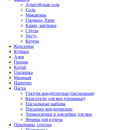
Адыгейская соль
Соль
Макароны
Горчица, Хрен
Каши, завтраки
Соусы
Уксус
Крупы
Консервы
Кубики
Азия
Греция
Китай
Горлинка
Мирный
Напитки
Пасха
Глазурь кондитерская (пасхальная)
Красители для яиц (пищевые)
Пасхальные наборы
Посыпки кондитерские
Термопленки и наклейки для яиц
Формы для кулича
Приправы, специи
Приправка