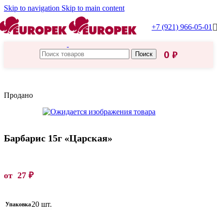
Skip to navigation
Skip to main content
+7 (921) 966-05-01
0
₽
Поиск
Главная
/
Царская приправа
Продано
Барбарис 15г «Царская»
от
27
₽
20 шт.
Упаковка