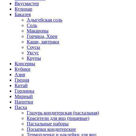
Вкусмастер
Кулинар
Бакалея
Адыгейская соль
Соль
Макароны
Горчица, Хрен
Каши, завтраки
Соусы
Уксус
Крупы
Консервы
Кубики
Азия
Греция
Китай
Горлинка
Мирный
Напитки
Пасха
Глазурь кондитерская (пасхальная)
Красители для яиц (пищевые)
Пасхальные наборы
Посыпки кондитерские
Термопленки и наклейки для яиц