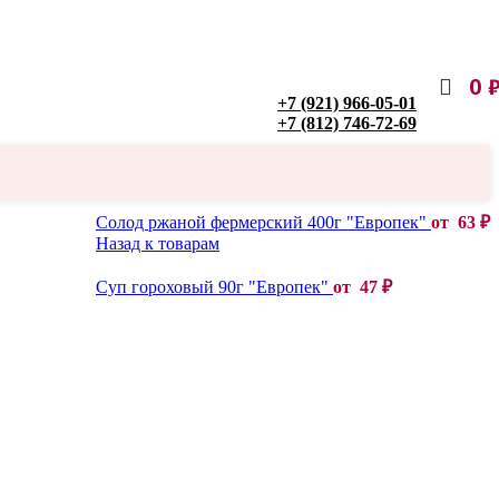
0
+7 (921) 966-05-01
+7 (812) 746-72-69
Солод ржаной фермерский 400г "Европек"
от
63
₽
Назад к товарам
Суп гороховый 90г "Европек"
от
47
₽