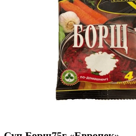
Суп Борщ75г «Европек»