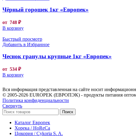
Чёрный горошек 1кг «Европек»
от
748
₽
В корзину
Быстрый просмотр
Добавить в Избранное
Чеснок гранулы крупные 1кг «Европек»
от
534
₽
В корзину
Вся информация представленная на сайте носит информационны
© 2005-2026 EUROPEK (ЕВРОПЭК) - продукты питания оптом
Политика конфиденциальности
Свернуть
Поиск
Каталог Европек
Хорека / HoReCa
Цикория / Cykoria S. A.