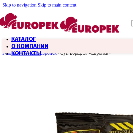
Skip to navigation
Skip to main content
КАТАЛОГ
О КОМПАНИИ
КОНТАКТЫ
Главная
/
Каталог Европек
/
Суп Борщ75г «Европек»