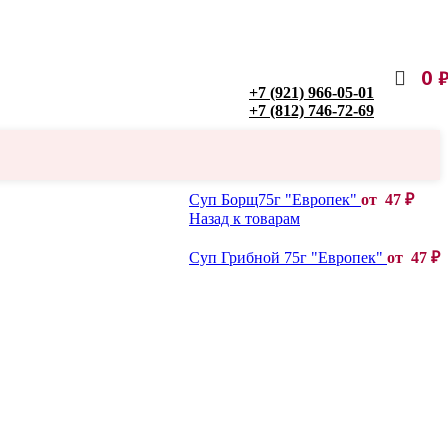
0
+7 (921) 966-05-01
+7 (812) 746-72-69
Суп Борщ75г "Европек"
от
47
₽
Назад к товарам
Суп Грибной 75г "Европек"
от
47
₽