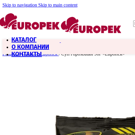
Skip to navigation
Skip to main content
КАТАЛОГ
О КОМПАНИИ
КОНТАКТЫ
Главная
/
Каталог Европек
/
Суп гороховый 90г «Европек»