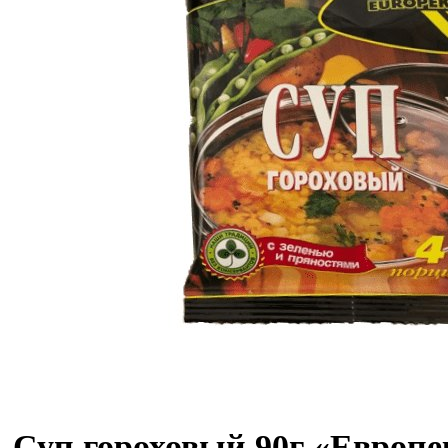
Суп гороховый 90г «Европе