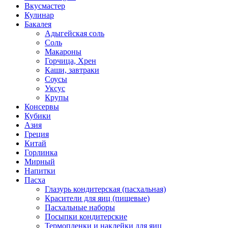
Вкусмастер
Кулинар
Бакалея
Адыгейская соль
Соль
Макароны
Горчица, Хрен
Каши, завтраки
Соусы
Уксус
Крупы
Консервы
Кубики
Азия
Греция
Китай
Горлинка
Мирный
Напитки
Пасха
Глазурь кондитерская (пасхальная)
Красители для яиц (пищевые)
Пасхальные наборы
Посыпки кондитерские
Термопленки и наклейки для яиц