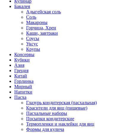
Кулинар
Бакалея
Адыгейская соль
Соль
Макароны
Горчица, Хрен
Каши, завтраки
Соусы
Уксус
Крупы
Консервы
Кубики
Азия
Греция
Китай
Горлинка
Мирный
Напитки
Пасха
Глазурь кондитерская (пасхальная)
Красители для яиц (пищевые)
Пасхальные наборы
Посыпки кондитерские
Термопленки и наклейки для яиц
Формы для кулича