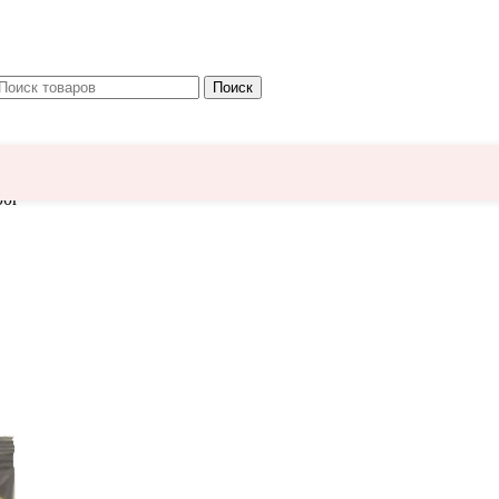
Поиск
00г