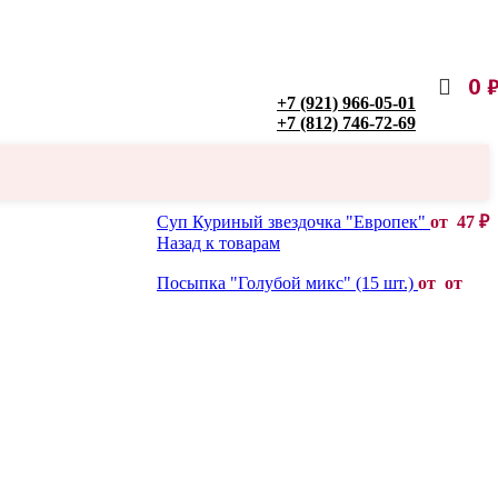
0
+7 (921) 966-05-01
+7 (812) 746-72-69
Суп Куриный звездочка "Европек"
от
47
₽
Назад к товарам
Посыпка "Голубой микс" (15 шт.)
от от