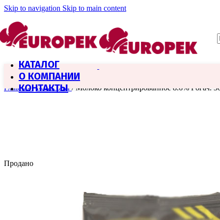
Skip to navigation
Skip to main content
КАТАЛОГ
О КОМПАНИИ
КОНТАКТЫ
Главная
/
Консервы
/
Молоко концентрированное 8.6% Рогач. 3
Продано