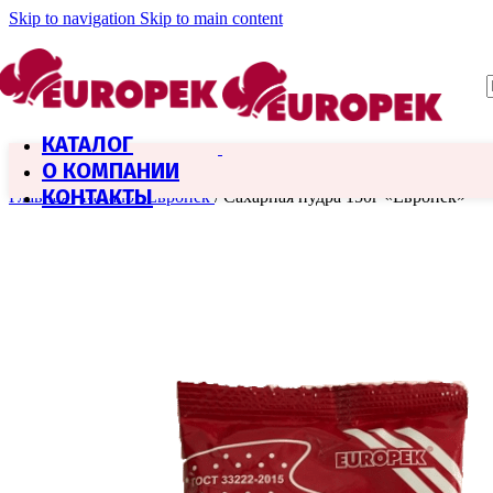
Skip to navigation
Skip to main content
КАТАЛОГ
О КОМПАНИИ
КОНТАКТЫ
Главная
/
Каталог Европек
/
Сахарная пудра 150г «Европек»