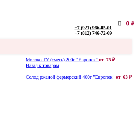
0
+7 (921) 966-05-01
+7 (812) 746-72-69
Молоко ТУ (смесь) 200г "Европек"
от
75
₽
Назад к товарам
Солод ржаной фермерский 400г "Европек"
от
63
₽