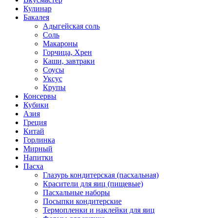
Кулинар
Бакалея
Адыгейская соль
Соль
Макароны
Горчица, Хрен
Каши, завтраки
Соусы
Уксус
Крупы
Консервы
Кубики
Азия
Греция
Китай
Горлинка
Мирный
Напитки
Пасха
Глазурь кондитерская (пасхальная)
Красители для яиц (пищевые)
Пасхальные наборы
Посыпки кондитерские
Термопленки и наклейки для яиц