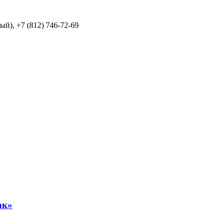
й), +7 (812) 746-72-69
ак»