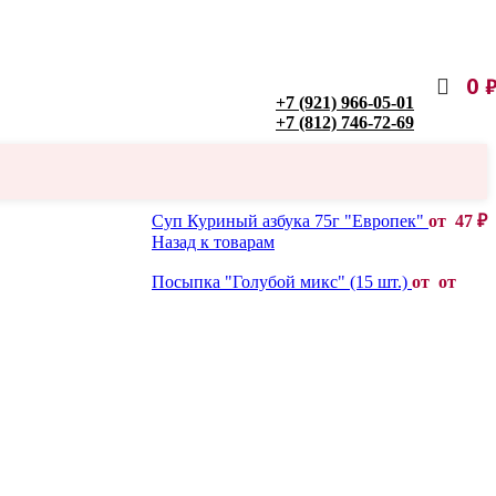
0
+7 (921) 966-05-01
+7 (812) 746-72-69
Суп Куриный азбука 75г "Европек"
от
47
₽
Назад к товарам
Посыпка "Голубой микс" (15 шт.)
от от