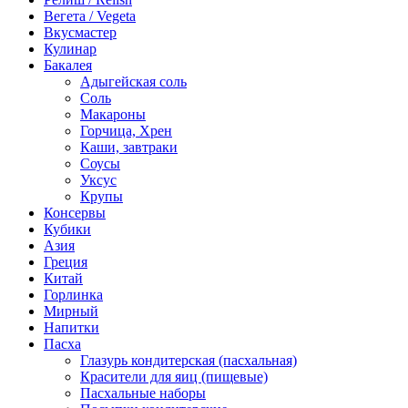
Вегета / Vegeta
Вкусмастер
Кулинар
Бакалея
Адыгейская соль
Соль
Макароны
Горчица, Хрен
Каши, завтраки
Соусы
Уксус
Крупы
Консервы
Кубики
Азия
Греция
Китай
Горлинка
Мирный
Напитки
Пасха
Глазурь кондитерская (пасхальная)
Красители для яиц (пищевые)
Пасхальные наборы