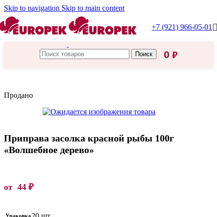
Skip to navigation
Skip to main content
+7 (921) 966-05-01
0
₽
Поиск
Главная
/
Приправы, специи
Продано
Приправа засолка красной рыбы 100г
«Волшебное дерево»
от
44
₽
20 шт.
Упаковка