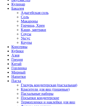
Кулинар
Бакалея
Адыгейская соль
Соль
Макароны
Горчица, Хрен
Каши, завтраки
Соусы
Уксус
Крупы
Консервы
Кубики
Азия
Греция
Китай
Горлинка
Мирный
Напитки
Пасха
Глазурь кондитерская (пасхальная)
Красители для яиц (пищевые)
Пасхальные наборы
Посыпки кондитерские
Термопленки и наклейки для яиц