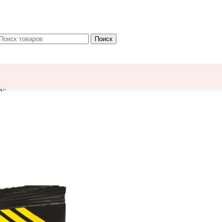
Поиск
к»