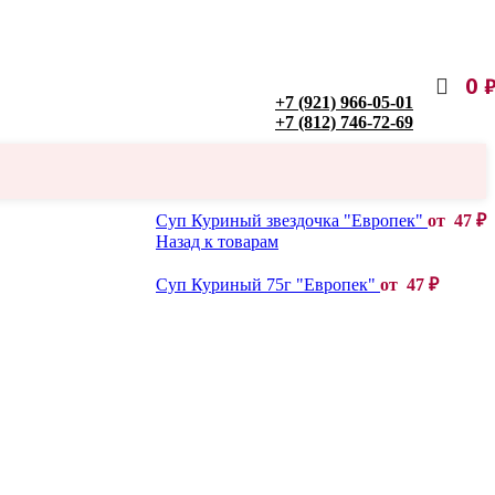
0
+7 (921) 966-05-01
+7 (812) 746-72-69
Суп Куриный звездочка "Европек"
от
47
₽
Назад к товарам
Суп Куриный 75г "Европек"
от
47
₽