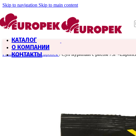
Skip to navigation
Skip to main content
КАТАЛОГ
О КОМПАНИИ
КОНТАКТЫ
Главная
/
Каталог Европек
/
Суп Куриный с рисом 75г «Европе