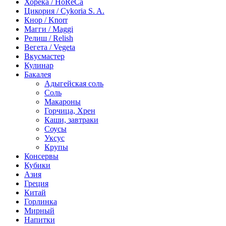
Хорека / HoReCa
Цикория / Cykoria S. A.
Кнор / Knorr
Магги / Maggi
Релиш / Relish
Вегета / Vegeta
Вкусмастер
Кулинар
Бакалея
Адыгейская соль
Соль
Макароны
Горчица, Хрен
Каши, завтраки
Соусы
Уксус
Крупы
Консервы
Кубики
Азия
Греция
Китай
Горлинка
Мирный
Напитки